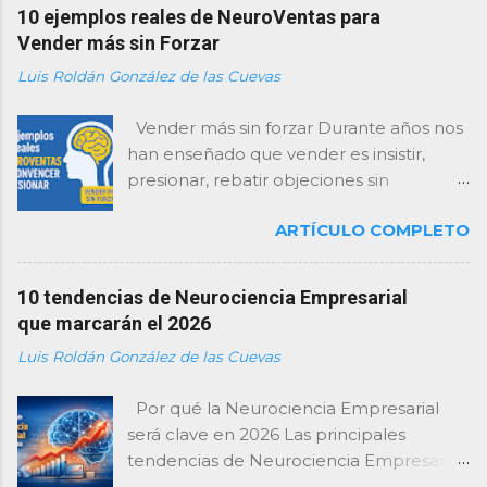
10 ejemplos reales de NeuroVentas para
Vender más sin Forzar
Luis Roldán González de las Cuevas
Vender más sin forzar Durante años nos
han enseñado que vender es insistir,
presionar, rebatir objeciones sin
descanso y “cerrar como sea”. Como
ARTÍCULO COMPLETO
consultor, te lo digo con total claridad:
esa forma de vender está agotada… y el
cerebro del cliente la rechaza . Hoy, las
10 tendencias de Neurociencia Empresarial
empresas que mejor venden no son las
que marcarán el 2026
que presionan más, sino las que
Luis Roldán González de las Cuevas
entienden mejor cómo decide el
cerebro . De eso va la neuroventa:
Por qué la Neurociencia Empresarial
activar los mecanismos naturales de
será clave en 2026 Las principales
decisión sin forzar, sin incomodar y sin
tendencias de Neurociencia Empresarial
desgastar la relación . Y para que no se
para 2026 incluyen el neuroliderazgo, el