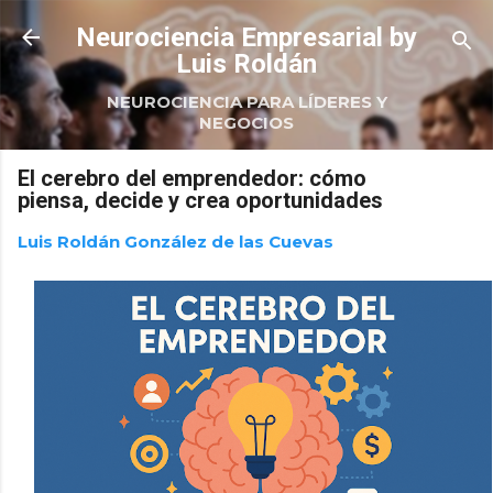
Ir al contenido principal
Neurociencia Empresarial by
Luis Roldán
NEUROCIENCIA PARA LÍDERES Y
NEGOCIOS
El cerebro del emprendedor: cómo
piensa, decide y crea oportunidades
Luis Roldán González de las Cuevas