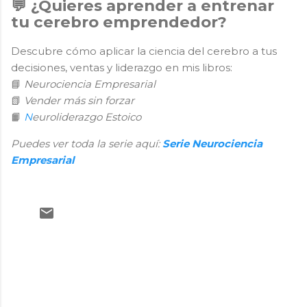
💬 ¿Quieres aprender a entrenar
tu cerebro emprendedor?
Descubre cómo aplicar la ciencia del cerebro a tus
decisiones, ventas y liderazgo en mis libros:
📘
Neurociencia Empresarial
📗
Vender más sin forzar
📙
N
euroliderazgo Estoico
Puedes ver toda la serie aquí:
Serie Neurociencia
Empresarial
C
o
m
e