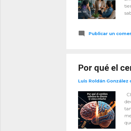
tie
sab
co
ver
Publicar un come
si
“s
en
mo
ca
Por qué el ce
esf
Luis Roldán González 
Cl
de
ta
me
qu
ve