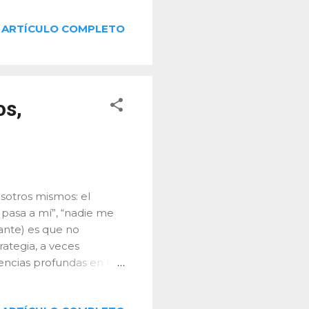
" que todos hemos
ARTÍCULO COMPLETO
os aplicar para mejorar
sariales. ¿Qué son las
zas se enfocan en el
decisiones financieras.
mos? ¿Por qué
os,
osotros mismos: el
pasa a mí”, “nadie me
ante) es que no
ategia, a veces
encias profundas en la
olítico. ¿Qué es el
e una persona se