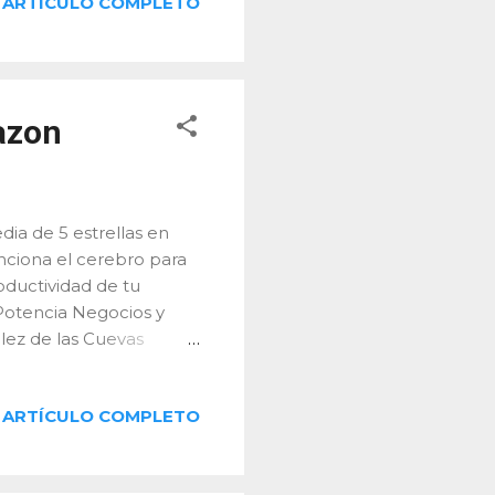
ARTÍCULO COMPLETO
ias, de otros o del
Puede manifestarse en
 manipulación emocional
nte: el victimismo
íctima gana algo. ¿El
azon
a de 5 estrellas en
nciona el cerebro para
oductividad de tu
Potencia Negocios y
lez de las Cuevas
cas para transformar la
áficos, tablas e
ARTÍCULO COMPLETO
erazgo,
cubrirás: Por qué y
ocimiento para tu plan