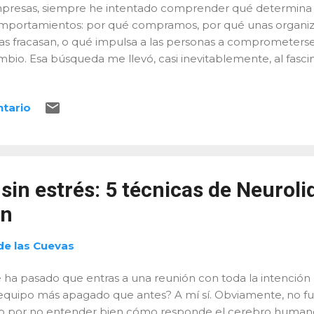
presas, siempre he intentado comprender qué determina
mportamientos: por qué compramos, por qué unas organiz
as fracasan, o qué impulsa a las personas a comprometerse… 
mbio. Esa búsqueda me llevó, casi inevitablemente, al fas
rebro humano. Quisiera compartir brevemente cómo llegué
nvencido de que muchos profesionales se sentirán identific
ntario
esidad de ir más allá de las explicaciones superficiales y 
almente detrás de las decisiones, emociones y conductas e
a vida dedicada a mejorar organizaciones Llevo toda mi vid
 mundo de los negocios y las organizaciones. Mi formación
dó enormemente a desarrollar una visión analítica, práctica
sin estrés: 5 técnicas de Neurol
mo consultor, siempre busqué métodos y mod...
an
de las Cuevas
e ha pasado que entras a una reunión con toda la intención
 equipo más apagado que antes? A mí sí. Obviamente, no fu
no por no entender bien cómo responde el cerebro humano 