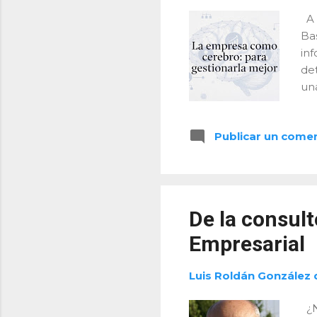
A 
Ba
in
de
un
pa
ce
Publicar un come
cer
si
ne
cor
con
De la consulto
Empresarial
Luis Roldán González 
¿N