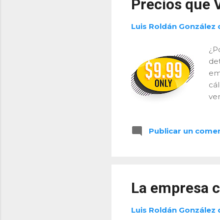
Precios que V
a
d
Luis Roldán González 
a
s
¿P
de
em
cá
ve
vo
Ni 
Publicar un come
em
9. 
mag
de
con
La empresa c
Luis Roldán González 