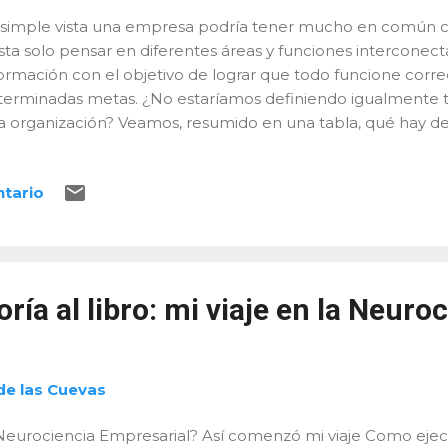
simple vista una empresa podría tener mucho en común 
sta solo pensar en diferentes áreas y funciones interconec
formación con el objetivo de lograr que todo funcione cor
terminadas metas. ¿No estaríamos definiendo igualmente 
a organización? Veamos, resumido en una tabla, qué hay de
ra comprender por qué podemos decir que hay una relaci
rebro. Corteza Prefrontal En el Cerebro En la Empresa La c
ntario
ebro es el asiento de la planificación, toma de decisiones y el
stema límbico está implicado en las emociones. Las decisio
cesariamente de la concurrencia de ambas funciones: racio
teza prefrontal sería la dirección de la empresa. Una direcc
secuencia del diálogo, y finalmen...
ría al libro: mi viaje en la Neuro
de las Cuevas
eurociencia Empresarial? Así comenzó mi viaje Como ejecu