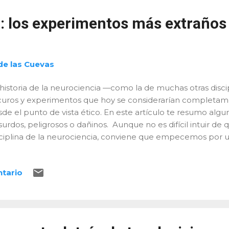
marketing, negociar, invertir, vender y liderar. Técnicas ba
a reducir el estrés, gestionar conflictos y potenciar la crea
: los experimentos más extraños
resariales. Có...
de las Cuevas
historia de la neurociencia —como la de muchas otras disci
curos y experimentos que hoy se considerarían completam
de el punto de vista ético. En este artículo te resumo algu
urdos, peligrosos o dañinos. Aunque no es difícil intuir de q
sciplina de la neurociencia, conviene que empecemos por u
 entrar en aspectos muy técnicos. ¿Qué es la neurociencia?
ciplina científica que estudia el sistema nervioso , especial
ntario
jetivo de comprender cómo se generan los procesos menta
nductuales. Abarca desde el análisis molecular de neuronas
nciones complejas como la memoria, la toma de decisiones o
ance es interdisciplinario : combina biología, medicina, psi
mica, física y filosofía. Esto le permite abordar preguntas s