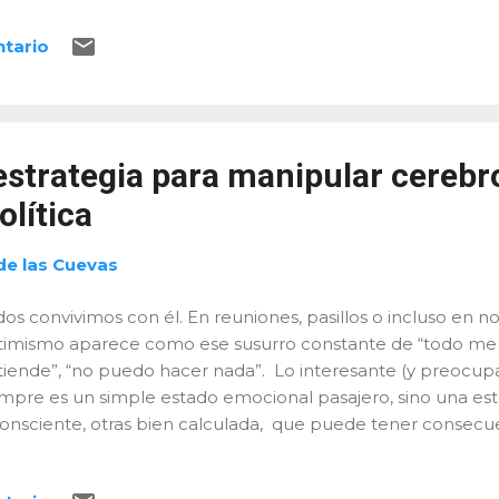
tículo te cuento cómo funciona ese "autoboicot financiero
ntario
perimentado alguna vez, y qué estrategias prácticas podem
estras decisiones económicas, tanto personales como empre
urofinanzas y por qué deberían importarte? Las neurofinan
udio de los procesos cerebrales involucrados en la toma de 
or qué nos endeudamos cuando sabemos que no debería
estrategia para manipular cerebr
ferimos una ganancia i...
lítica
de las Cuevas
os convivimos con él. En reuniones, pasillos o incluso en n
ctimismo aparece como ese susurro constante de “todo me 
tiende”, “no puedo hacer nada”. Lo interesante (y preocup
empre es un simple estado emocional pasajero, sino una estr
consciente, otras bien calculada, que puede tener consecu
tura organizacional, el liderazgo y también en el escenario p
timismo? En esencia, el victimismo es una actitud en la qu