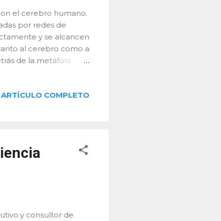
con el cerebro humano.
tadas por redes de
rectamente y se alcancen
tanto al cerebro como a
trás de la metáfora
ón entre empresa y
orteza prefrontal del
ARTÍCULO COMPLETO
 juicio crítico. El
nes acertadas requieren
nal y emocional La
ión sana y exitosa es
ciencia
tivo y consultor de