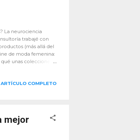
? La neurociencia
nsultoría trabajé con
roductos (más allá del
nline de moda femenina:
r qué unas colecciones
esa? No era el diseño.
ígito final . En el mundo
ARTÍCULO COMPLETO
 que un precio acabe en
vivido en la práctica. La
 Simester y Anderson lo
iones de su catálogo,
rol): ...
a mejor