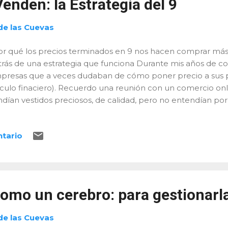
enden: la Estrategia del 9
de las Cuevas
or qué los precios terminados en 9 nos hacen comprar más
trás de una estrategia que funciona Durante mis años de co
presas que a veces dudaban de cómo poner precio a sus p
lculo finaciero). Recuerdo una reunión con un comercio o
ndían vestidos preciosos, de calidad, pero no entendían po
laban y otras quedaban meses colgadas en la web. ¿La sorpr
siquiera el tejido. Era el precio ... y más concretamente, el d
ntario
presarial, pocas cosas parecen tan “insignificantes” como
Sin embargo, la ciencia dice lo contrario. Y yo también lo he 
ia (científica) del 9 Un experimento clásico realizado por
jó claro. Una empresa de ropa para mujeres envió tres vers
 los mismos vestidos pero a precios distintos: Catálogo 1 (cont
omo un cerebro: para gestionarl
de las Cuevas