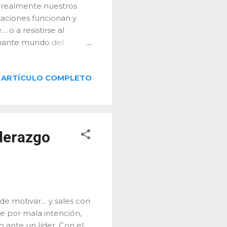
 realmente nuestros
aciones funcionan y
o a resistirse al
cinante mundo del
 hasta aquí. Estoy
ados con esta
ARTÍCULO COMPLETO
entender qué ocurre
n el mundo empresarial.
a profesional vinculado
 como ingeniero me
 y orientada a sistemas.
iderazgo
 de motivar… y sales con
e por mala intención,
ante un líder. Con el