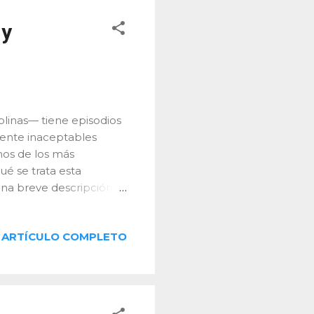
sadas en neurociencia
tividad en entornos
 y
plinas— tiene episodios
ente inaceptables
nos de los más
ué se trata esta
na breve descripción,
 La neurociencia es la
mente el cerebro, con el
ARTÍCULO COMPLETO
les, emocionales y
 hasta el estudio de
 la conciencia. Su
cología, computación,
obre la salud mental, el