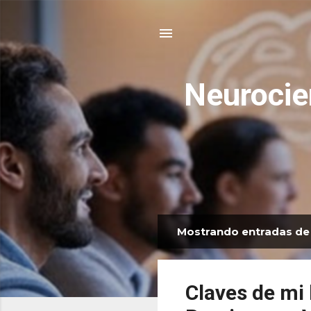
Neurocie
Mostrando entradas de 
E
n
t
Claves de mi 
r