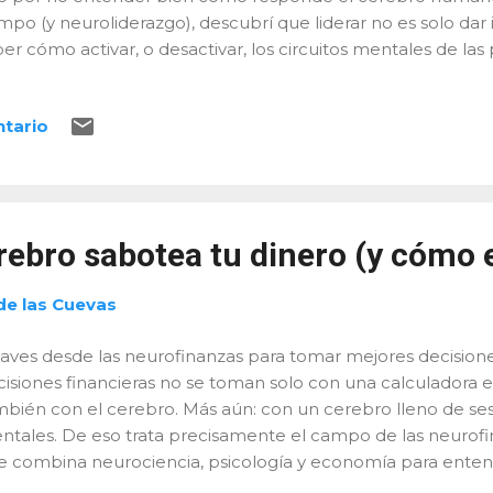
mpo (y neuroliderazgo), descubrí que liderar no es solo dar 
er cómo activar, o desactivar, los circuitos mentales de las
mparto cinco técnicas cerebrales de neuroliderazgo que u
dad funcionan. 5 técnicas efectivas de Neuroliderazgo 1. D
ntario
lencioso del liderazgo El cerebro ama avanzar. Cada peque
ubidón” de dopamina que motiva a seguir adelante. En más
contré con un equipo que estaba desmotivado porque ve
ntaña lejana. Dividimos el proyecto en tramos más pequeños
mbió el ánimo. No fue magia, fue neurociencia. 📖 Estudio
rebro sabotea tu dinero (y cómo e
uerzo – Universidad d...
de las Cuevas
aves desde las neurofinanzas para tomar mejores decision
cisiones financieras no se toman solo con una calculadora e
mbién con el cerebro. Más aún: con un cerebro lleno de se
ntales. De eso trata precisamente el campo de las neurofina
e combina neurociencia, psicología y economía para ente
ces, nuestras decisiones económicas parecen ir en contra de