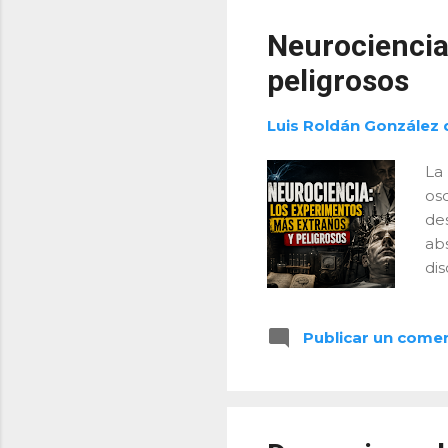
de 
par
Neurociencia
emp
peligrosos
Luis Roldán González 
La 
os
des
abs
di
sin
dis
Publicar un come
ob
co
fu
alc
quí