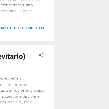
instrucciones, sino
 personas . Hoy te
so y enseño, porque de
opamina: el mejor aliado
ARTÍCULO COMPLETO
ño logro genera un
 de una ocasión, me
ían todo como una
 y, al ir cumpliendo,
 sobre dopamina y
vitarlo)
es económicas Las
n la mano, sino
sgos, emociones y atajos
nzas , una disciplina
nder por qué, muchas
 nuestra lógica. En este