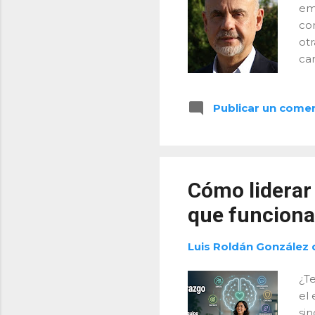
em
co
otr
ca
ce
co
Publicar un come
nec
re
Un
al
ayu
Cómo liderar 
Co
que funcion
Luis Roldán González 
¿T
el
si