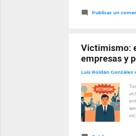
ar
Publicar un come
ex
nu
ne
est
¿P
Victimismo: 
pre
empresas y po
Luis Roldán González 
Tod
vi
en
si
in
cul
vic