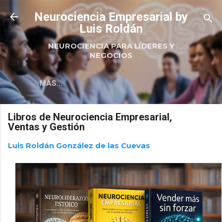
Ir al contenido principal
Neurociencia Empresarial by
Luis Roldán
NEUROCIENCIA PARA LÍDERES Y
NEGOCIOS
MÁS…
Libros de Neurociencia Empresarial,
Ventas y Gestión
Luis Roldán González de las Cuevas