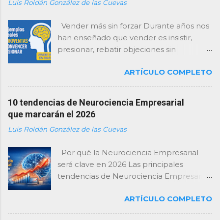
Luis Roldán González de las Cuevas
Vender más sin forzar Durante años nos
han enseñado que vender es insistir,
presionar, rebatir objeciones sin
descanso y “cerrar como sea”. Como
ARTÍCULO COMPLETO
consultor, te lo digo con total claridad:
esa forma de vender está agotada… y el
cerebro del cliente la rechaza . Hoy, las
10 tendencias de Neurociencia Empresarial
empresas que mejor venden no son las
que marcarán el 2026
que presionan más, sino las que
Luis Roldán González de las Cuevas
entienden mejor cómo decide el
cerebro . De eso va la neuroventa:
Por qué la Neurociencia Empresarial
activar los mecanismos naturales de
será clave en 2026 Las principales
decisión sin forzar, sin incomodar y sin
tendencias de Neurociencia Empresarial
desgastar la relación . Y para que no se
para 2026 incluyen el neuroliderazgo, el
quede en teoría, aquí tienes 10 ejemplos
ARTÍCULO COMPLETO
neuromarketing ético, la
reales de neuroventas aplicadas con
neuroproductividad, la gestión del estrés
éxito , explicados desde la neurociencia y