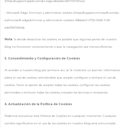
(https://support.apple.com/es-es/guide/safari/sfri11471/mac)
- Microsoft Edge: Eliminar y administrar cookies (https://support.microsoft.com/es-
es/microsoft-edge/eliminar-y-administrar-cookies-168dab11-0753-043d-7c16-
ede5947fc64d)
Nota
: Si decide desactivar las cookies, es posible que algunas partes de nuestro
blog no funcionen correctamente o que la navegación sea menos eficiente.
5. Consentimiento y Configuración de Cookies
Al acceder a nuestro blog por primera vez, se le mostrará un banner informativo
sobre el uso de cookies, solicitándole que acepte, configure o rechace el uso de
cookies. Tiene la opción de aceptar todas las cookies, configurar las cookies
permitidas o rechazar todas las cookies, excepto las técnicas o necesarias.
6. Actualización de la Política de Cookies
Podemos actualizar esta Política de Cookies en cualquier momento. Cualquier
cambio significativo en el uso de las cookies en nuestro blog será comunicado