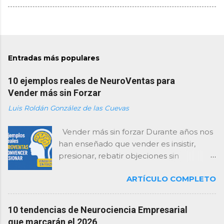
Entradas más populares
10 ejemplos reales de NeuroVentas para
Vender más sin Forzar
Luis Roldán González de las Cuevas
Vender más sin forzar Durante años nos
han enseñado que vender es insistir,
presionar, rebatir objeciones sin
descanso y “cerrar como sea”. Como
ARTÍCULO COMPLETO
consultor, te lo digo con total claridad:
esa forma de vender está agotada… y el
cerebro del cliente la rechaza . Hoy, las
10 tendencias de Neurociencia Empresarial
empresas que mejor venden no son las
que marcarán el 2026