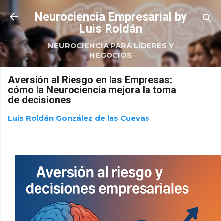
Ir al contenido principal
Neurociencia Empresarial by
Luis Roldán
NEUROCIENCIA PARA LÍDERES Y
NEGOCIOS
Aversión al Riesgo en las Empresas:
cómo la Neurociencia mejora la toma
de decisiones
Luis Roldán González de las Cuevas