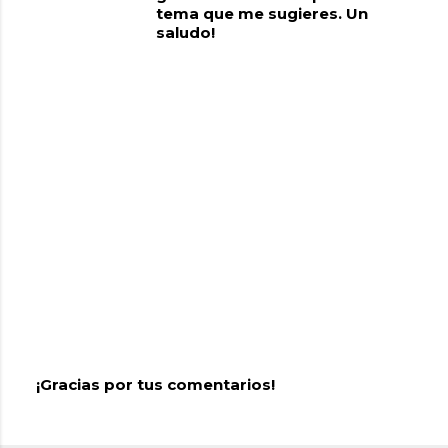
tema que me sugieres. Un
saludo!
¡Gracias por tus comentarios!
P
u
b