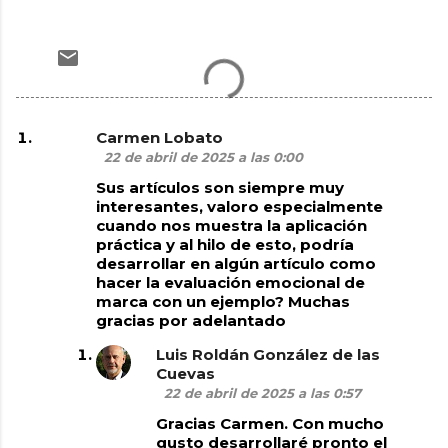
Carmen Lobato
C
22 de abril de 2025 a las 0:00
o
Sus artículos son siempre muy
m
interesantes, valoro especialmente
cuando nos muestra la aplicación
e
práctica y al hilo de esto, podría
n
desarrollar en algún artículo como
hacer la evaluación emocional de
t
marca con un ejemplo? Muchas
a
gracias por adelantado
r
Luis Roldán González de las
i
Cuevas
22 de abril de 2025 a las 0:57
o
Gracias Carmen. Con mucho
s
gusto desarrollaré pronto el