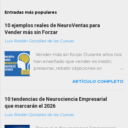
l
i
Entradas más populares
c
a
10 ejemplos reales de NeuroVentas para
r
u
Vender más sin Forzar
n
Luis Roldán González de las Cuevas
c
o
m
Vender más sin forzar Durante años nos
e
han enseñado que vender es insistir,
n
presionar, rebatir objeciones sin
t
a
descanso y “cerrar como sea”. Como
r
ARTÍCULO COMPLETO
consultor, te lo digo con total claridad:
i
esa forma de vender está agotada… y el
o
cerebro del cliente la rechaza . Hoy, las
10 tendencias de Neurociencia Empresarial
empresas que mejor venden no son las
que marcarán el 2026
que presionan más, sino las que
Luis Roldán González de las Cuevas
entienden mejor cómo decide el
cerebro . De eso va la neuroventa: