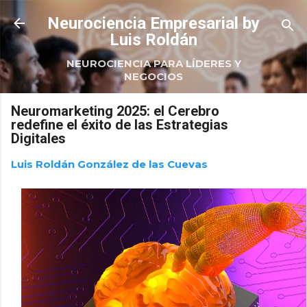
Ir al contenido principal
Neurociencia Empresarial by
Luis Roldán
NEUROCIENCIA PARA LÍDERES Y
NEGOCIOS
Neuromarketing 2025: el Cerebro
redefine el éxito de las Estrategias
Digitales
Luis Roldán González de las Cuevas