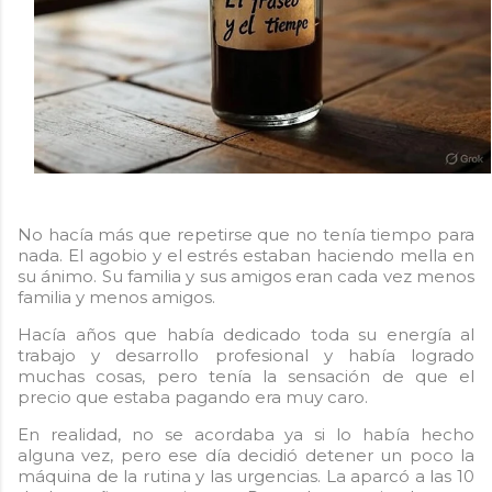
No hacía más que repetirse que no tenía tiempo para
nada. El agobio y el estrés estaban haciendo mella en
su ánimo. Su familia y sus amigos eran cada vez menos
familia y menos amigos.
Hacía años que había dedicado toda su energía al
trabajo y desarrollo profesional y había logrado
muchas cosas, pero tenía la sensación de que el
precio que estaba pagando era muy caro.
En realidad, no se acordaba ya si lo había hecho
alguna vez, pero ese día decidió detener un poco la
máquina de la rutina y las urgencias.
La aparcó a las 10