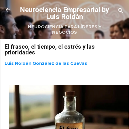
Ir al contenido principal
Neurociencia Empresarial by
Luis Roldán
NEUROCIENCIA PARA LÍDERES Y
NEGOCIOS
El frasco, el tiempo, el estrés y las
prioridades
Luis Roldán González de las Cuevas