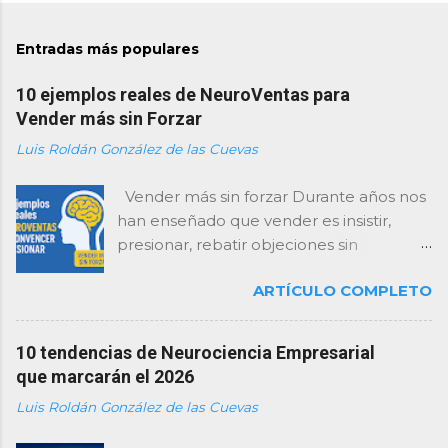
Entradas más populares
10 ejemplos reales de NeuroVentas para
Vender más sin Forzar
Luis Roldán González de las Cuevas
Vender más sin forzar Durante años nos
han enseñado que vender es insistir,
presionar, rebatir objeciones sin
descanso y “cerrar como sea”. Como
ARTÍCULO COMPLETO
consultor, te lo digo con total claridad:
esa forma de vender está agotada… y el
cerebro del cliente la rechaza . Hoy, las
10 tendencias de Neurociencia Empresarial
empresas que mejor venden no son las
que marcarán el 2026
que presionan más, sino las que
Luis Roldán González de las Cuevas
entienden mejor cómo decide el
cerebro . De eso va la neuroventa: