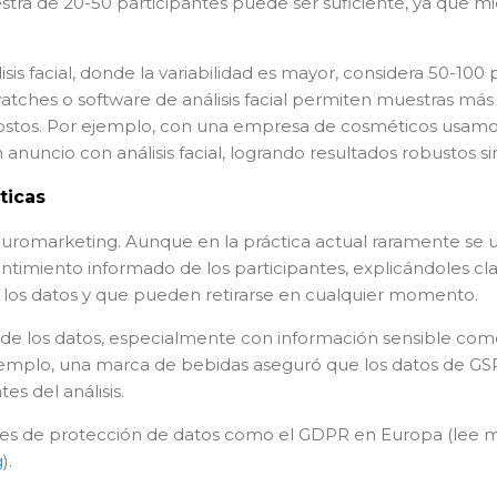
tra de 20-50 participantes puede ser suficiente, ya que m
isis facial, donde la variabilidad es mayor, considera 50-10
atches o software de análisis facial permiten muestras má
 costos. Por ejemplo, con una empresa de cosméticos usam
 anuncio con análisis facial, logrando resultados robustos s
ticas
neuromarketing. Aunque en la práctica actual raramente se 
ntimiento informado de los participantes, explicándoles c
 los datos y que pueden retirarse en cualquier momento.
de los datos, especialmente con información sensible como
ejemplo, una marca de bebidas aseguró que los datos de GS
tes del análisis.
s de protección de datos como el GDPR en Europa (lee m
g
).