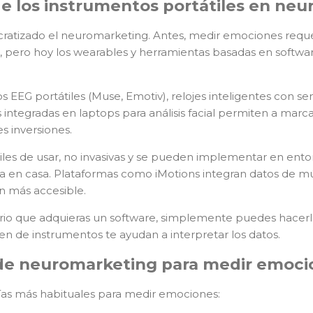
de los instrumentos portátiles en ne
ratizado el neuromarketing. Antes, medir emociones reque
os, pero hoy los wearables y herramientas basadas en softw
s EEG portátiles (Muse, Emotiv), relojes inteligentes con s
s integradas en laptops para análisis facial permiten a ma
es inversiones.
ciles de usar, no invasivas y se pueden implementar en ent
 en casa. Plataformas como iMotions integran datos de múlt
n más accesible.
rio que adquieras un software, simplemente puedes hacerlo
 de instrumentos te ayudan a interpretar los datos.
de neuromarketing para medir emoci
as más habituales para medir emociones: