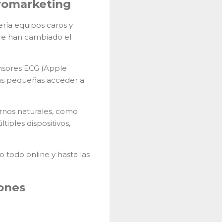
uromarketing
ría equipos caros y
are han cambiado el
ensores ECG (Apple
rcas pequeñas acceder a
ornos naturales, como
iples dispositivos,
 todo online y hasta las
ones