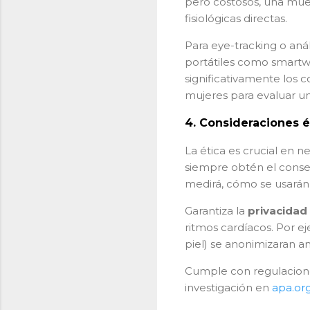
pero costosos, una mues
fisiológicas directas.
Para eye-tracking o anál
portátiles como smartw
significativamente los
mujeres para evaluar un
4.
Consideraciones é
La ética es crucial en 
siempre obtén el conse
medirá, cómo se usarán
Garantiza la
privacidad
ritmos cardíacos. Por 
piel) se anonimizaran an
Cumple con regulacione
investigación en
apa.or