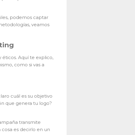
átiles, podemos captar
 metodologías, veamos
ting
éticos. Aquí te explico,
mismo, como si vas a
aro cuál es su objetivo
ión que genera tu logo?
campaña transmite
a cosa es decirlo en un