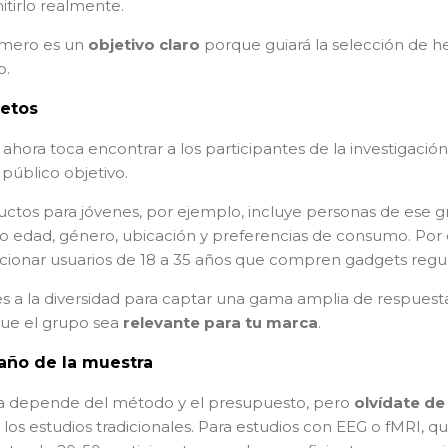
itirlo realmente.
imero es un
objetivo claro
porque guiará la selección de h
o.
jetos
 ahora toca encontrar a los participantes de la investigación
público objetivo.
uctos para jóvenes, por ejemplo, incluye personas de ese 
o edad, género, ubicación y preferencias de consumo. Por
ccionar usuarios de 18 a 35 años que compren gadgets reg
s a la diversidad para captar una gama amplia de respuest
ue el grupo sea
relevante para tu marca
.
año de la muestra
ra depende del método y el presupuesto, pero
olvídate d
los estudios tradicionales. Para estudios con EEG o fMRI, q