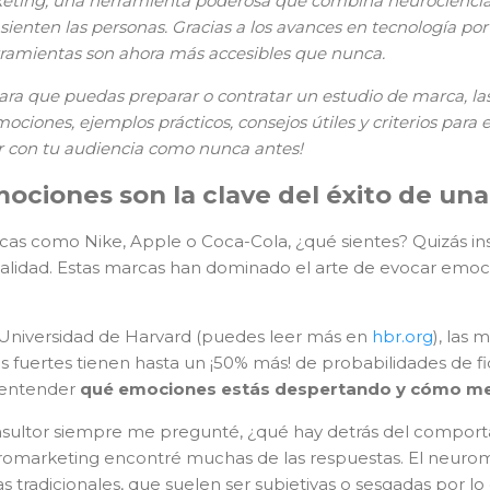
keting, una herramienta poderosa que combina neurociencia
ienten las personas. Gracias a los avances en tecnología por
rramientas son ahora más accesibles que nunca.
 para que puedas preparar o contratar un estudio de marca, 
ociones, ejemplos prácticos, consejos útiles y criterios para e
r con tu audiencia como nunca antes!
mociones son la clave del éxito de un
as como Nike, Apple o Coca-Cola, ¿qué sientes? Quizás ins
sualidad. Estas marcas han dominado el arte de evocar em
 Universidad de Harvard (puedes leer más en
hbr.org
), las
fuertes tienen hasta un ¡50% más! de probabilidades de fid
s entender
qué emociones estás despertando y cómo med
sultor siempre me pregunté, ¿qué hay detrás del compor
romarketing encontré muchas de las respuestas. El neurom
s tradicionales, que suelen ser subjetivas o sesgadas por lo