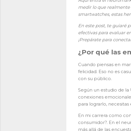
Aquí entra el neuromar
medir lo que realmente s
smartwatches, estas he
En este post, te guiaré
efectivas para evaluar em
¡Prepárate para conecta
¿Por qué las e
Cuando piensas en marc
felicidad. Eso no es ca
con su público.
Según un estudio de la
conexiones emocionales 
para lograrlo, necesita
En mi carrera como con
consumidor?. En el neu
más allá de las encuesta