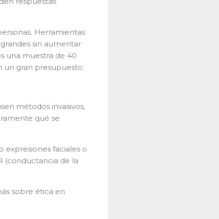
iden respuestas
0 personas. Herramientas
s grandes sin aumentar
os una muestra de 40
in un gran presupuesto.
usen métodos invasivos,
laramente qué se
 expresiones faciales o
R (conductancia de la
ás sobre ética en