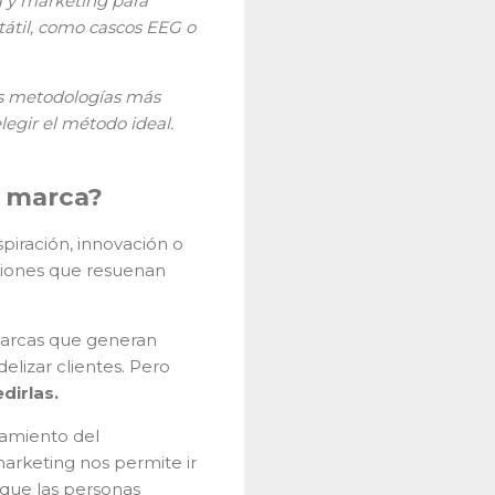
 y marketing para
tátil, como cascos EEG o
las metodologías más
legir el método ideal.
a marca?
piración, innovación o
ociones que resuenan
 marcas que generan
elizar clientes. Pero
irlas.
tamiento del
arketing nos permite ir
 que las personas