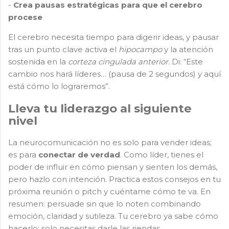
-
Crea pausas estratégicas para que el cerebro
procese
El cerebro necesita tiempo para digerir ideas, y pausar
tras un punto clave activa el
hipocampo
y la atención
sostenida en la
corteza cingulada anterior.
Di: “Este
cambio nos hará líderes… (pausa de 2 segundos) y aquí
está cómo lo lograremos”.
Lleva tu liderazgo al siguiente
nivel
La neurocomunicación no es solo para vender ideas;
es para
conectar de verdad
. Como líder, tienes el
poder de influir en cómo piensan y sienten los demás,
pero hazlo con intención. Practica estos consejos en tu
próxima reunión o pitch y cuéntame cómo te va. En
resumen: persuade sin que lo noten combinando
emoción, claridad y sutileza. Tu cerebro ya sabe cómo
hacerlo; solo necesitas darle las riendas.