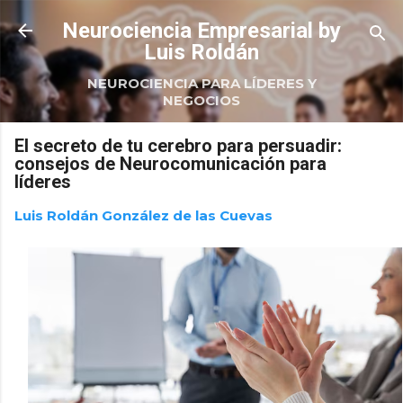
Ir al contenido principal
Neurociencia Empresarial by
Luis Roldán
NEUROCIENCIA PARA LÍDERES Y
NEGOCIOS
El secreto de tu cerebro para persuadir:
consejos de Neurocomunicación para
líderes
Luis Roldán González de las Cuevas