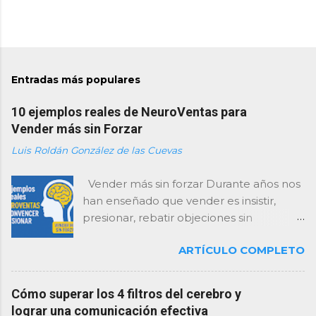
Entradas más populares
10 ejemplos reales de NeuroVentas para
Vender más sin Forzar
Luis Roldán González de las Cuevas
Vender más sin forzar Durante años nos
han enseñado que vender es insistir,
presionar, rebatir objeciones sin
descanso y “cerrar como sea”. Como
ARTÍCULO COMPLETO
consultor, te lo digo con total claridad:
esa forma de vender está agotada… y el
cerebro del cliente la rechaza . Hoy, las
Cómo superar los 4 filtros del cerebro y
empresas que mejor venden no son las
lograr una comunicación efectiva