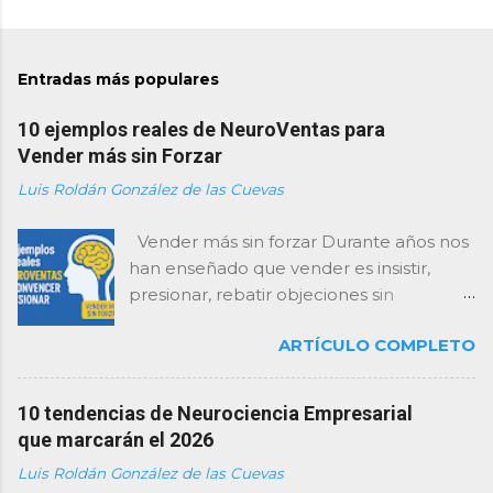
Entradas más populares
10 ejemplos reales de NeuroVentas para
Vender más sin Forzar
Luis Roldán González de las Cuevas
Vender más sin forzar Durante años nos
han enseñado que vender es insistir,
presionar, rebatir objeciones sin
descanso y “cerrar como sea”. Como
ARTÍCULO COMPLETO
consultor, te lo digo con total claridad:
esa forma de vender está agotada… y el
cerebro del cliente la rechaza . Hoy, las
10 tendencias de Neurociencia Empresarial
empresas que mejor venden no son las
que marcarán el 2026
que presionan más, sino las que
Luis Roldán González de las Cuevas
entienden mejor cómo decide el