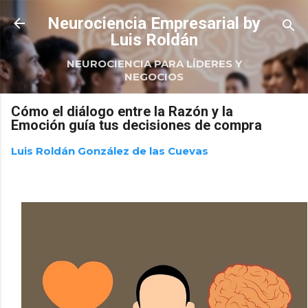
Ir al contenido principal
Neurociencia Empresarial by
Luis Roldán
NEUROCIENCIA PARA LÍDERES Y
NEGOCIOS
Cómo el diálogo entre la Razón y la
Emoción guía tus decisiones de compra
Luis Roldán González de las Cuevas